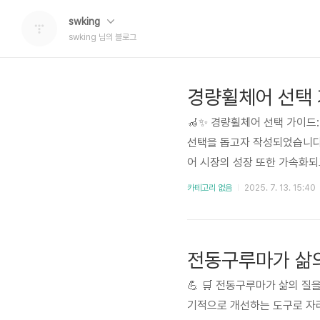
swking
swking 님의 블로그
경량휠체어 선택 
🦽✨ 경량휠체어 선택 가이드
선택을 돕고자 작성되었습니다.
어 시장의 성장 또한 가속화되
더욱 어려워지고 있는 실정입니
카테고리 없음
2025. 7. 13. 15:40
휠체어 선택을 위한 정보를 제
로 나뉘며, 최근에..
전동구루마가 삶의
💪 🛒 전동구루마가 삶의 
기적으로 개선하는 도구로 자리