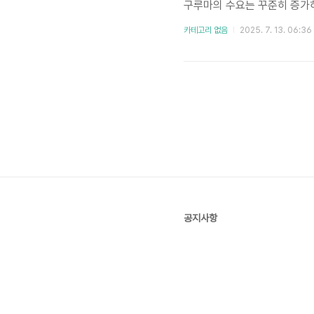
구루마의 수요는 꾸준히 증가하
으며, 다양한 종류와 기능을 
카테고리 없음
2025. 7. 13. 06:36
루마 모델을 비교 분석하여, 
성 고령화 사회의 심화와 함..
공지사항