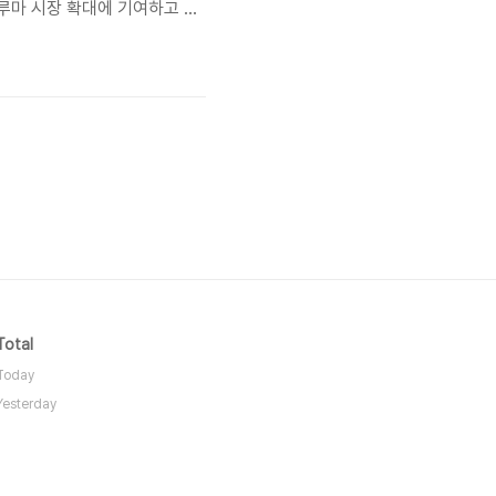
루마 시장 확대에 기여하고 있
. 이 글에서는 다양한 전동구
다. 🤔 주제의 중요성과 시의
Total
Today
Yesterday