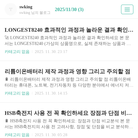
swking
2025/11/30 (3)
swking 님의 블로그
LONGEST8240 효과적인 과정과 놀라운 결과 확인하세요
🚀 LONGEST8240 효과적인 과정과 놀라운 결과 확인하세요 본 문
서는 LONGEST8240 (가상의 상품명으로, 실제 존재하는 상품과 무
관합니다. 이하 LONGEST8240으로 통칭)의 효과적인 과정과 결과
카테고리 없음
2025. 11. 30. 23:17
에 대한 심층 분석을 제공합니다. 본 분석은 다양한 정보를 종합하여
작성되었으며, 객관적인 비교와 함께 실질적인 도움이 될 수 있는 인
사이트를 제공하고자 노력했습니다. 단, LONGEST8240은 가상의
리튬이온배터리 제작 과정과 영향 그리고 주의할 점
상품이므로, 실제 제품의 정보와는 일치하지 않음을 명시합니다. 🤔
주제 소개 및 중요성 최근 효율적인 자기계발과 생산성 향상에 대한
🔋 리튬이온배터리 제작 과정과 영향 그리고 주의할 점 리튬이온배
관심이 높아짐에 따라, 다양한 자기계발 프로그램들이 시장에 쏟아
터리는 휴대폰, 노트북, 전기자동차 등 다양한 분야에서 에너지 저장
져 나오고 있습니다. LONGEST8240..
장치로 널리 사용되고 있습니다. 전 세계적으로 전기차 시장의 급성
카테고리 없음
2025. 11. 30. 14:15
장과 더불어 리튬이온배터리 시장은 폭발적인 성장세를 보이고 있
으며, 2023년 기준 시장 규모는 수천억 달러에 달하고, 향후 10년간
연평균 15% 이상의 성장이 예상됩니다. 이러한 성장은 전 세계적인
HSB축전지 사용 전 꼭 확인하세요 장점과 단점 비교분석
친환경 정책 강화와 에너지 저장 기술에 대한 수요 증가에 기인합니
다. 하지만 리튬이온배터리의 제작 과정은 환경 및 사회적 영향을 미
🔋 HSB축전지 사용 전 꼭 확인하세요: 장점과 단점 비교분석 본 문
치며, 안전사고 발생 가능성도 존재합니다. 따라서 리튬이온배터리
서는 HSB축전지의 사용 전 고려사항, 장점 및 단점을 비교 분석하여
의 제작 과정, 환경적 영향, 안전 문제 등을 종합적으로 이해하는 것
소비자의 현명한 선택을 돕고자 작성되었습니다. HSB축전지는 다
카테고리 없음
2025. 11. 30. 05:28
이 매우 중요합니다. ..