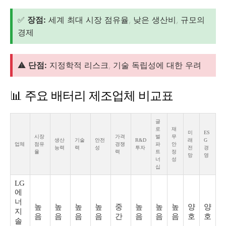
✅
장점:
세계 최대 시장 점유율, 낮은 생산비, 규모의
경제
⚠️
단점:
지정학적 리스크, 기술 독립성에 대한 우려
📊 주요 배터리 제조업체 비교표
글
로
재
미
ES
시장
가격
벌
무
생산
기술
안전
R&D
래
G
업체
점유
경쟁
파
안
능력
력
성
투자
전
경
율
력
트
정
망
영
너
성
십
LG
에
너
높
높
높
높
중
높
높
높
양
양
지
음
음
음
음
간
음
음
음
호
호
솔