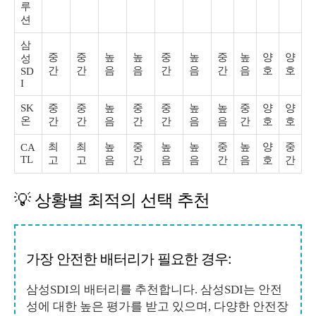
루
션
삼
중
중
높
높
중
높
중
높
양
양
성
간
간
음
음
간
음
간
음
호
호
SD
I
SK
중
중
높
중
중
높
높
중
양
양
온
간
간
음
간
간
음
음
간
호
호
최
최
높
중
높
높
중
높
양
중
CA
TL
고
고
음
간
음
음
간
음
호
간
💡 상황별 최적의 선택 추천
가장 안전한 배터리가 필요한 경우:
삼성SDI의 배터리를 추천합니다. 삼성SDI는 안전
성에 대한 높은 평가를 받고 있으며, 다양한 안전장