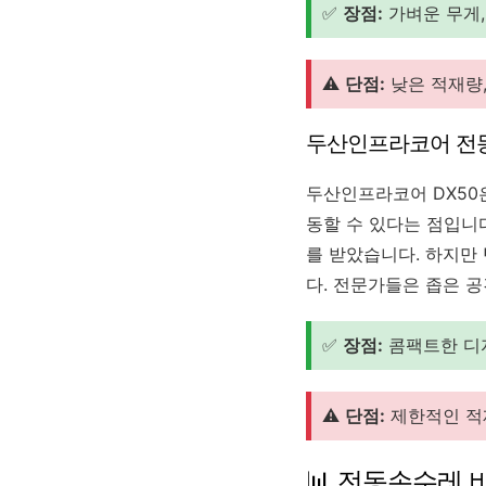
✅
장점:
가벼운 무게,
⚠️
단점:
낮은 적재량,
두산인프라코어 전동
두산인프라코어 DX50
동할 수 있다는 점입니
를 받았습니다. 하지만
다. 전문가들은 좁은 
✅
장점:
콤팩트한 디자
⚠️
단점:
제한적인 적재
📊 전동손수레 