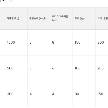
배터리 지속시간
적재량 (kg)
주행속도 (km/h)
무게 (kg)
가격 (만원
(시간)
1000
5
8
150
300
500
3
6
100
200
300
4
4
80
150