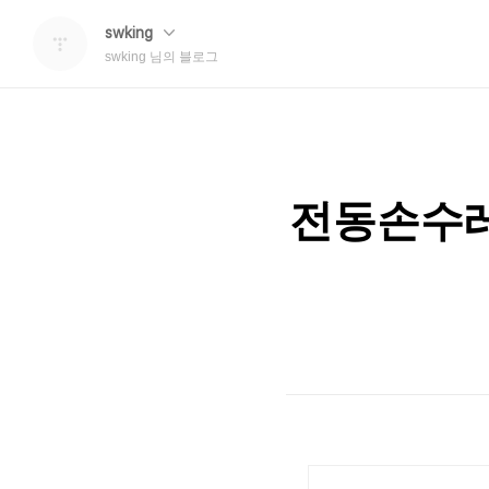
swking
swking 님의 블로그
전동손수레