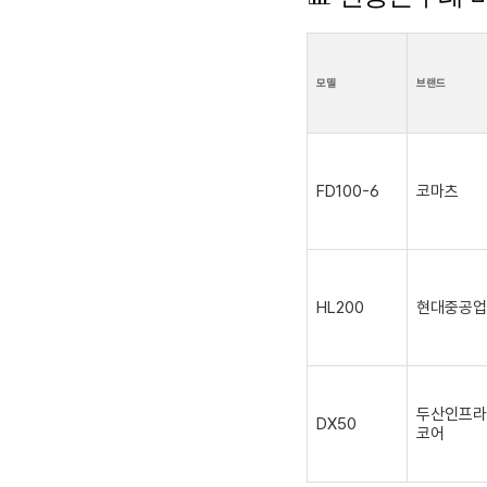
모델
브랜드
FD100-6
코마츠
HL200
현대중공업
두산인프라
DX50
코어