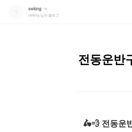
swking
swking 님의 블로그
전동운반구
🛵💨 전동