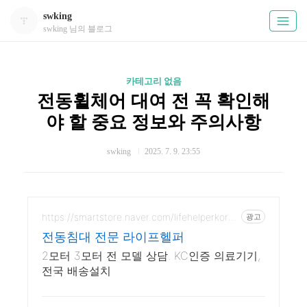
swking
swking 님의 블로그
카테고리 없음
전동휠체어 대여 전 꼭 확인해
야 할 중요 정보와 주의사항
swking
2025. 7. 9. 23:55
https://smartstore.naver.com/lifehelperkore
광고
a
전동침대 전문 라이프헬퍼
2모터 3모터 전 모델 상담. KC인증 의료기기,
전국 배송설치