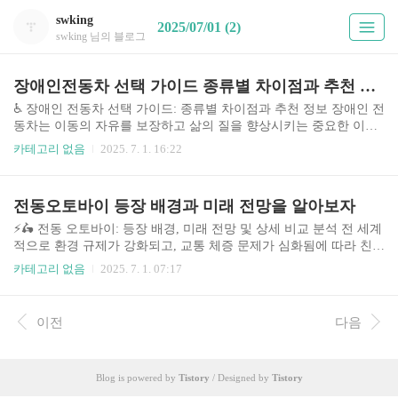
swking
2025/07/01 (2)
swking 님의 블로그
장애인전동차 선택 가이드 종류별 차이점과 추천 정보
♿️ 장애인 전동차 선택 가이드: 종류별 차이점과 추천 정보 장애인 전
동차는 이동의 자유를 보장하고 삶의 질을 향상시키는 중요한 이동
수단입니다. 최근 고령화 사회 진입과 장애인 인식 개선으로 시장 규
카테고리 없음
2025. 7. 1. 16:22
모가 꾸준히 성장하고 있으며, 다양한 기능과 디자인의 제품들이 출
시되고 있습니다. 하지만 소비자 입장에서는 제품 선택에 어려움을
느낄 수 있습니다. 본 가이드는 다양한 종류의 장애인 전동차를 비교
전동오토바이 등장 배경과 미래 전망을 알아보자
분석하고, 사용자의 니즈에 맞는 최적의 제품 선택을 돕기 위해 제작
되었습니다. 본 가이드는 시장 조사 및 전문가 인터뷰, 실제 사용자
⚡️🛵 전동 오토바이: 등장 배경, 미래 전망 및 상세 비교 분석 전 세계
후기를 바탕으로 작성되었습니다. 특히, 최근 몇 년간 배터리 기술
적으로 환경 규제가 강화되고, 교통 체증 문제가 심화됨에 따라 친환
향상과 스마트 기능 도입으로 전동차의 성능과 편의성이 크게 개선
경적이고 효율적인 개인 이동 수단에 대한 수요가 급증하고 있습니
카테고리 없음
2025. 7. 1. 07:17
되었다는 점을 고려하여 ..
다. 이러한 시대적 흐름 속에서 전동 오토바이는 대기오염 감소와 교
통 혼잡 해소에 기여하는 혁신적인 대안으로 떠오르고 있으며, 국내
외 시장에서 그 성장세가 두드러지고 있습니다. 본 분석에서는 전동
이전
다음
오토바이의 등장 배경과 미래 전망을 심층적으로 살펴보고, 주요 모
델들을 비교 분석하여 소비자의 현명한 선택을 돕고자 합니다. 🤔 주
제의 배경과 중요성 전동 오토바이의 등장 배경은 크게 세 가지로 요
Blog is powered by
Tistory
/ Designed by
Tistory
약할 수 있습니다. 첫째, 환경 규제 강화입니다. 대기오염 문제..