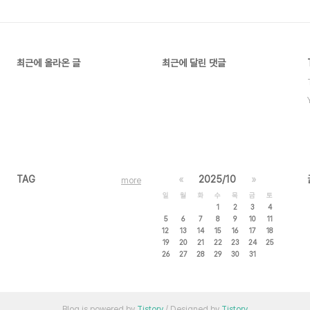
최근에 올라온 글
최근에 달린 댓글
TAG
«
2025/10
»
more
일
월
화
수
목
금
토
1
2
3
4
5
6
7
8
9
10
11
12
13
14
15
16
17
18
19
20
21
22
23
24
25
26
27
28
29
30
31
Blog is powered by
Tistory
/ Designed by
Tistory