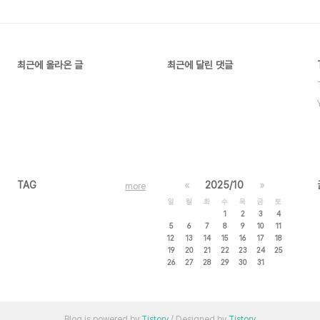
최근에 올라온 글
최근에 달린 댓글
TAG
«
2025/10
»
more
일
월
화
수
목
금
토
1
2
3
4
5
6
7
8
9
10
11
12
13
14
15
16
17
18
19
20
21
22
23
24
25
26
27
28
29
30
31
Blog is powered by
Tistory
/ Designed by
Tistory