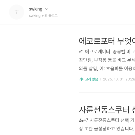
swking
swking 님의 블로그
에코로포터 무엇
🌱 에코로케이터: 종류별 비교
장단점, 부작용 등을 비교 
의를 삽입, 예: 초음파를 이용
사 등 다양한 분야에서 활용 범
카테고리 없음
2025. 10. 31. 23:2
이 치열하며, AI 기반 이미
종류의 에코로케이터 출시로..
사륜전동스쿠터 선
🛵💨 사륜전동스쿠터 선택 
장 또한 급성장하고 있습니다