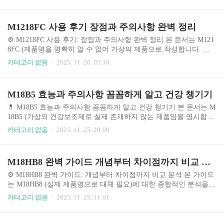
안정적인 작동을 위해 필수적인 역할을 하며, 최근 스마트 팩토리의
확산과 함께 그 중요성이 더욱 커지고 있습니다. 본 가이드에서는 M
1218C 커넥터의 다양한 연결 방식을 자세히 비교 분석하여 사용자
M1218FC 사용 후기 장점과 주의사항 완벽 정리
들이 최적의 선택을 할 수 있도록 돕고자 합니다. 특히, 다양한 환경
에서의 적용 사례와 전문가 의견을 바탕으로 실제적인 조언을 제공
⚙️ M1218FC 사용 후기: 장점과 주의사항 완벽 정리 본 문서는 M121
하며, 각 연결 방식의 장단점을 명확하게 제시하여 오류를 최소화하
8FC (제품명을 명확히 알 수 없어 가상의 제품으로 작성합니다. 실
고 효율적인 시스템 구축에 기여하고자 합니다. 현재 시장에는 다양
제 제품명으로 대체하여 사용해주세요.) 의 사용 후기를 바탕으로
카테고리 없음
2025. 11. 26. 05:10
한 제조업체에서 M1..
장점, 단점, 주의사항 등을 종합적으로 분석하여 제공합니다. 본 분
석은 다양한 사용자 후기, 전문가 의견, 시장 동향 등을 참고하여 작
성되었으며, 객관적인 정보 제공을 목표로 합니다. 하지만, 제품의
M18B5 효능과 주의사항 꼼꼼하게 알고 건강 챙기기
성능 및 만족도는 개인의 사용 환경과 사용 방법에 따라 달라질 수
있음을 유의하시기 바랍니다. 🤔 주제 소개 및 중요성 M1218FC (가
💊 M18B5 효능과 주의사항 꼼꼼하게 알고 건강 챙기기 본 문서는 M
상 제품명) 와 같은 산업용 제품들은 생산성과 효율성에 직접적인
18B5 (가상의 건강보조제로 실제 존재하지 않는 제품임을 명시합니
영향을 미칩니다. 최근 산업 자동화의 ..
다. 실제 제품과 관련된 정보는 의료 전문가 또는 제품 설명서를 참
카테고리 없음
2025. 11. 25. 20:00
고하십시오.) 의 효능 및 주의사항에 대한 정보를 제공합니다. 건강
보조제 시장은 빠르게 성장하고 있으며, 소비자들은 다양한 제품 중
에서 자신에게 맞는 제품을 선택하는 데 어려움을 겪고 있습니다. 본
M18HB8 완벽 가이드 개념부터 차이점까지 비교 분석
문서는 소비자들이 M18B5를 포함한 건강보조제를 선택할 때 필요
한 정보를 제공하고, 올바른 사용법과 주의사항을 알려드리고자 합
⚙️ M18HB8 완벽 가이드: 개념부터 차이점까지 비교 분석 본 가이드
니다. 본 정보는 일반적인 정보 제공을 목적으로 하며, 의학적 조언
는 M18HB8 (실제 제품명으로 대체 필요)에 대한 종합적인 분석을
으로 간주되어서는 안됩니다. 건강 문제가 있는 경우 의사와 상담하
제공합니다. M18HB8이 무엇인지, 어떤 종류가 있는지, 그리고 어떤
카테고리 없음
2025. 11. 25. 11:01
십시오. 🤔 주제..
상황에서 어떤 제품을 선택해야 하는지에 대한 궁금증을 해소해 드
립니다. 본 가이드는 M18HB8 시장의 현황 분석, 제품별 상세 비교,
전문가 의견, 실제 사용자 후기 등을 바탕으로 작성되었으며, 구매