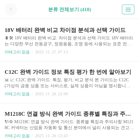
분류 전체보기 (418)
18V 배터리 완벽 비교 차이점 분석과 선택 가이드
🔋🛠️ 18V 배터리 완벽 비교: 차이점 분석과 선택 가이드 18V 배터리
는 다양한 무선 전동공구, 정원용품, 조명 등에 사용되는 표준 전압
으로, 가정용부터 전문가용까지 폭넓게 활용됩니다. 최근에는 배터
카테고리 없음
2025. 11. 27. 07:13
리 기술의 발전으로 용량, 성능, 수명이 크게 향상되었고, 다양한 브
랜드와 모델이 시장에 출시되어 소비자의 선택지를 넓혔습니다. 그
러나 각 배터리의 스펙, 성능, 가격 등이 다르기 때문에 소비자는 자
C12C 완벽 가이드 정보 특징 평가 한 번에 알아보기
신에게 맞는 최적의 배터리를 선택하는 데 어려움을 겪을 수 있습니
다. 본 가이드는 다양한 18V 배터리의 차이점을 분석하고, 소비자의
📊 📈 C12C 완벽 가이드: 특징, 평가, 비교 분석 본 가이드는 C12C
니즈에 맞는 최적의 배터리 선택을 위한 정보를 제공합니다. 🤔 주제
(가상의 금융 상품 또는 서비스로, 실제 상품이 아님을 명시합니다.
의 중요성과 배경 18V 배터리 시장은 끊임없이 성장하고..
실제 상품과 비슷한 정보를 제공하기 위해 가상의 예시를 사용합니
카테고리 없음
2025. 11. 26. 22:09
다.)에 대한 심층적인 분석을 제공합니다. C12C는 복잡한 금융 시장
에서 투자자들에게 중요한 선택 기준을 제공하는 유용한 도구입니
다. 본 가이드에서는 C12C의 다양한 측면을 탐구하여 독자들이 정보
M1218C 연결 방식 완벽 가이드 종류별 특징과 주의사항
에 입각한 결정을 내릴 수 있도록 지원합니다. 🤔 주제 소개 및 중요
성 C12C는 (가상의 설명 추가: 예를 들어, 개인 맞춤형 투자 포트폴
🔌⚙️ M1218C 연결 방식 완벽 가이드: 종류별 특징과 주의사항 M121
리오 관리 서비스, 특정 금리 조건을 가진 대출 상품, 또는 특정 투자
8C 커넥터는 산업용 자동화 및 통신 분야에서 널리 사용되는 견고하
전략 등을 설명) 등의 기능을 제공하..
고 신뢰할 수 있는 연결 방식입니다. 다양한 산업 환경에서 장비의
카테고리 없음
2025. 11. 26. 13:43